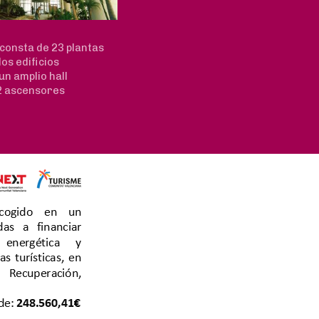
consta de 23 plantas
dos edificios
n amplio hall
2 ascensores