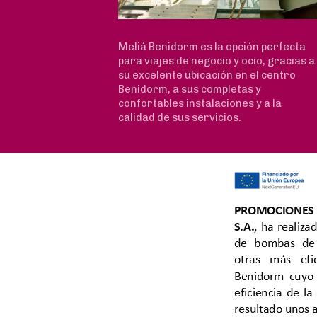
Meliá Benidorm es la opción perfecta
para viajes de negocio y ocio, gracias a
su excelente ubicación en el centro
Benidorm, a sus completas y
confortables instalaciones y a la
calidad de sus servicios.